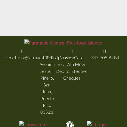
recetario@farmaciacentralplus.com
1304
MasterCard,
787-705-6484
Avenida
Visa, Ath Móvil,
Jesús T
Débito, Efectivo,
Piñero,
Cheques
San
Juan,
Puerto
Rico
00921